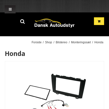
window.dataLayer = window.dataLayer || []; function gtag()
{dataLayer.push(arguments);} gtag('js', new Date()); gtag('config', 'G-
2TH7GD1GME'); gtag('config', 'G-BN2R00GF22'); }
Forside
/
Shop
/
Bilstereo
/
Monteringssæt
/
Honda
Honda