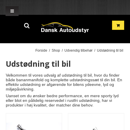
window.dataLayer = window.dataLayer || []; function gtag()
{dataLayer.push(arguments);} gtag('js', new Date()); gtag('config', 'G-
2TH7GD1GME'); gtag('config', 'G-BN2R00GF22'); }
Forside
/
Shop
/
Udvendig tilbehør
/
Udstødning til bil
Udstødning til bil
Velkommen til vores udvalg af udstødning til bil, hvor du finder
både bananmanifold og komplette udstødningssæt til din bil. En
effektiv udstødning er afgørende for bilens ydeevne, lyd og
miljøpåvirkning.
Uanset om du ønsker bedre performance, en mere sporty lyd
eller blot en pålidelig reservedel i rustfri udstødning, har vi
produkter i høj kvalitet, der matcher dine behov.