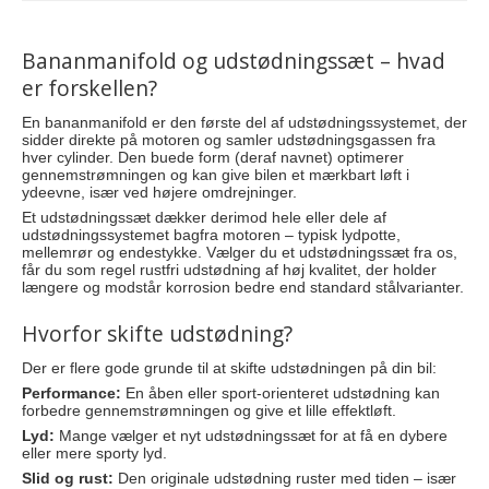
Bananmanifold og udstødningssæt – hvad
er forskellen?
En bananmanifold er den første del af udstødningssystemet, der
sidder direkte på motoren og samler udstødningsgassen fra
hver cylinder. Den buede form (deraf navnet) optimerer
gennemstrømningen og kan give bilen et mærkbart løft i
ydeevne, især ved højere omdrejninger.
Et udstødningssæt dækker derimod hele eller dele af
udstødningssystemet bagfra motoren – typisk lydpotte,
mellemrør og endestykke. Vælger du et udstødningssæt fra os,
får du som regel rustfri udstødning af høj kvalitet, der holder
længere og modstår korrosion bedre end standard stålvarianter.
Hvorfor skifte udstødning?
Der er flere gode grunde til at skifte udstødningen på din bil:
Performance:
En åben eller sport-orienteret udstødning kan
forbedre gennemstrømningen og give et lille effektløft.
Lyd:
Mange vælger et nyt udstødningssæt for at få en dybere
eller mere sporty lyd.
Slid og rust:
Den originale udstødning ruster med tiden – især