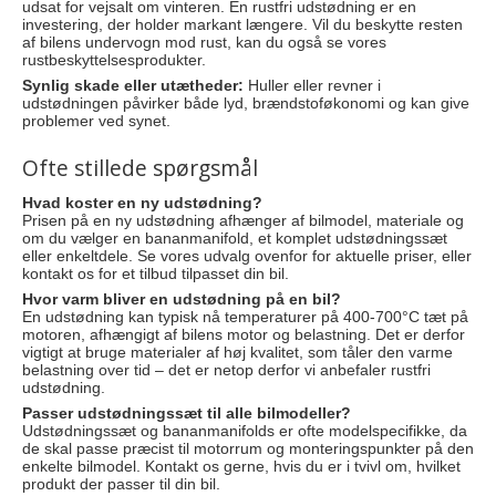
udsat for vejsalt om vinteren. En rustfri udstødning er en
investering, der holder markant længere. Vil du beskytte resten
af bilens undervogn mod rust, kan du også se vores
rustbeskyttelsesprodukter
.
Synlig skade eller utætheder:
Huller eller revner i
udstødningen påvirker både lyd, brændstoføkonomi og kan give
problemer ved synet.
Ofte stillede spørgsmål
Hvad koster en ny udstødning?
Prisen på en ny udstødning afhænger af bilmodel, materiale og
om du vælger en bananmanifold, et komplet udstødningssæt
eller enkeltdele. Se vores udvalg ovenfor for aktuelle priser, eller
kontakt os for et tilbud tilpasset din bil.
Hvor varm bliver en udstødning på en bil?
En udstødning kan typisk nå temperaturer på 400-700°C tæt på
motoren, afhængigt af bilens motor og belastning. Det er derfor
vigtigt at bruge materialer af høj kvalitet, som tåler den varme
belastning over tid – det er netop derfor vi anbefaler rustfri
udstødning.
Passer udstødningssæt til alle bilmodeller?
Udstødningssæt og bananmanifolds er ofte modelspecifikke, da
de skal passe præcist til motorrum og monteringspunkter på den
enkelte bilmodel. Kontakt os gerne, hvis du er i tvivl om, hvilket
produkt der passer til din bil.