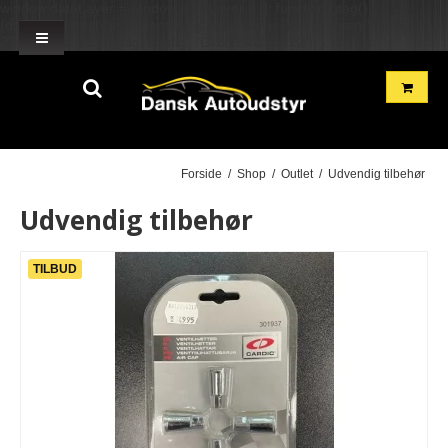
window.dataLayer = window.dataLayer || []; function gtag()
{dataLayer.push(arguments);} gtag('js', new Date()); gtag('config', 'G-
2TH7GD1GME'); gtag('config', 'G-BN2R00GF22'); }
Forside
/
Shop
/
Outlet
/
Udvendig tilbehør
Udvendig tilbehør
TILBUD