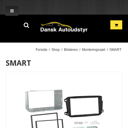
window.dataLayer = window.dataLayer || []; function gtag()
{dataLayer.push(arguments);} gtag('js', new Date()); gtag('config', 'G-
2TH7GD1GME'); gtag('config', 'G-BN2R00GF22'); }
Forside
/
Shop
/
Bilstereo
/
Monteringssæt
/
SMART
SMART