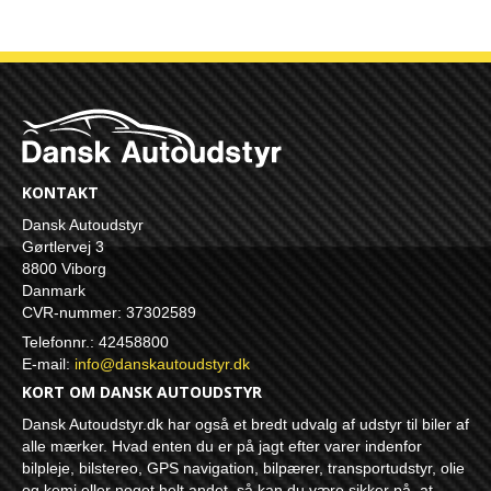
KONTAKT
Dansk Autoudstyr
Gørtlervej 3
8800 Viborg
Danmark
CVR-nummer: 37302589
Telefonnr.: 42458800
E-mail
:
info@danskautoudstyr.dk
KORT OM DANSK AUTOUDSTYR
Dansk Autoudstyr.dk har også et bredt udvalg af udstyr til biler af
alle mærker. Hvad enten du er på jagt efter varer indenfor
bilpleje, bilstereo, GPS navigation, bilpærer, transportudstyr, olie
og kemi eller noget helt andet, så kan du være sikker på, at