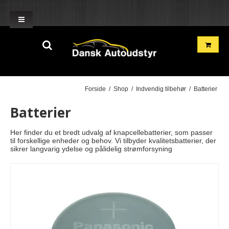
window.dataLayer = window.dataLayer || []; function gtag()
{dataLayer.push(arguments);} gtag('js', new Date()); gtag('config', 'G-
2TH7GD1GME'); gtag('config', 'G-BN2R00GF22'); }
Forside
/
Shop
/
Indvendig tilbehør
/
Batterier
Batterier
Her finder du et bredt udvalg af knapcellebatterier, som passer
til forskellige enheder og behov. Vi tilbyder kvalitetsbatterier, der
sikrer langvarig ydelse og pålidelig strømforsyning