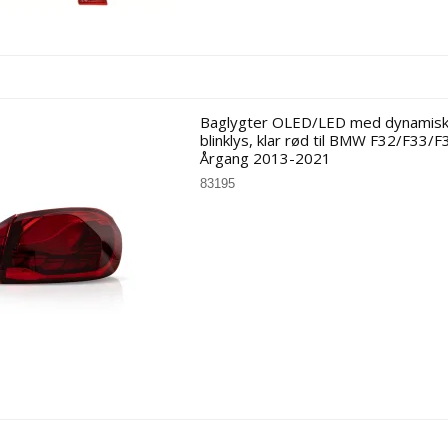
Citroen
Audi
Fiat
BMW
Ford
Citroen
Peugeot
Fiat
VW
Ford
Mercedes
Honda
Baglygter OLED/LED med dynamis
Hyundai
blinklys, klar rød til BMW F32/F33/F
Jaguar
Årgang 2013-2021
Kia
83195
Mazda
Mercedes
Nissan
Opel
Peugeot
Porsche
Renault
SAAB
Seat
Skoda
Subaru
Suzuki
Toyota