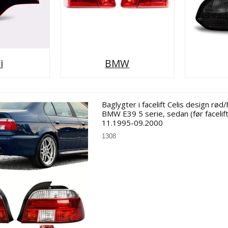
Nødberedsk
Toyota
Pinol
Audi
Audi
Fiat
Tilbehør
BMW
BMW
VW
Sædevarme
Snekæder
Batterier
Vindafvisere
i
BMW
Lygter
Marine
Spejl cover
Forstærkere
Baglygter
Forstærkere
Alpine
Forlygter
Radio
Audison
Tågelygter
Højtalere
Hertz
Baglygter i facelift Celis design rød/h
BMW E39 5 serie, sedan (før facelift
Rockford Fo
11.1995-09.2000
1308
Centerringe
Lydpakker
Ratstyring
Audi
Alfa