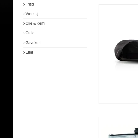
Fritid
Værktøj
Olie & Kemi
Outlet
Gavekort
Elbil
Monteringsdele
Diverse tilbehør
Kabler
Fjernbetjeninger
T-kabel
ISO stik
Sikringer
Polsko