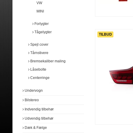
VW
Audison
Pioneer
Hertz
Audison
MINI
Rockford Fosgate
Rockford Fosgate
Phoenix Gold
Phoenix Gold
Forlygter
Tågelygter
TILBUD
Spejl cover
Tårnstivere
Bremsekaliber maling
Låsebolte
Centerringe
Undervogn
Bilstereo
Indvendig tilbehør
Udvendig tilbehør
Dæk & Fælge