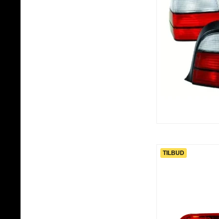
Kondensatorer
Sikringsholdere og fordelere
Konverter
Start/stop moduler
Subwoofergrill
Højtalergrill
Højtaler rammer
Højtaler adapter stik
Radiorammer
Dæmpningsmateriale
Beklædningsfilt
Højtaler kabinet Tomme
Sub kasser Tomme
Ringterminaler
Kabelsko
TILBUD