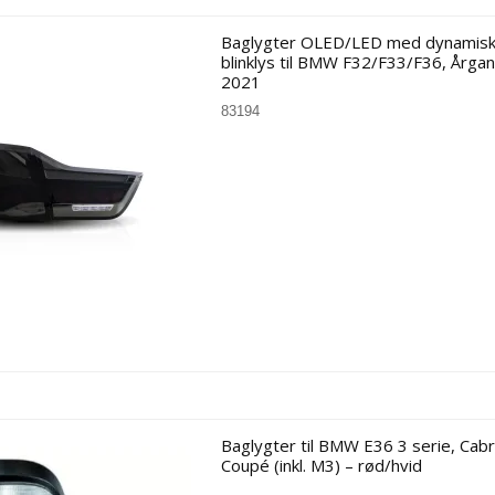
VW
Interface kab
Baglygter OLED/LED med dynamis
blinklys til BMW F32/F33/F36, Årga
2021
83194
Apple CarPlay / Android Auto
Trådløs
Baglygter til BMW E36 3 serie, Cabr
Coupé (inkl. M3) – rød/hvid