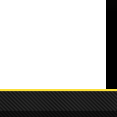
Honda
ler
Hyundai
Kia
Mercedes
Mini
Mitsubishi
Nissan
Peugeot
Porsche
Seat
SMART
Suzuki
Toyota
VW
Volvo