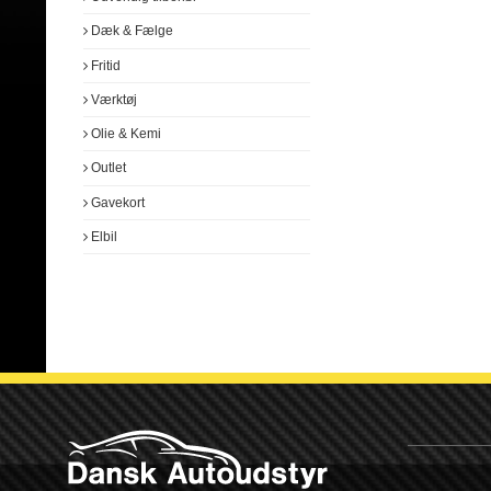
Dæk & Fælge
Fritid
Værktøj
Olie & Kemi
Outlet
Gavekort
Elbil
Monteringsdele
Diverse tilbehør
Kabler
Fjernbetjeninger
T-kabel
ISO stik
Sikringer
Polsko