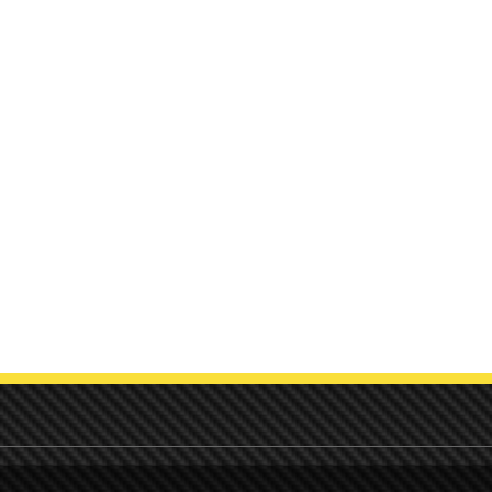
VW
Interface kab
Apple CarPlay / Android Auto
Trådløs