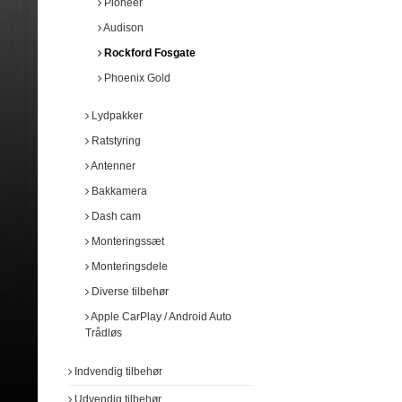
Pioneer
Audison
Pioneer
Audison
Hertz
Audison
Rockford Fosgate
Rockford Fosgate
Rockford Fosgate
Phoenix Gold
Phoenix Gold
Phoenix Gold
Lydpakker
Ratstyring
Antenner
Bakkamera
Dash cam
Monteringssæt
Monteringsdele
Diverse tilbehør
Apple CarPlay / Android Auto
Trådløs
Indvendig tilbehør
Udvendig tilbehør