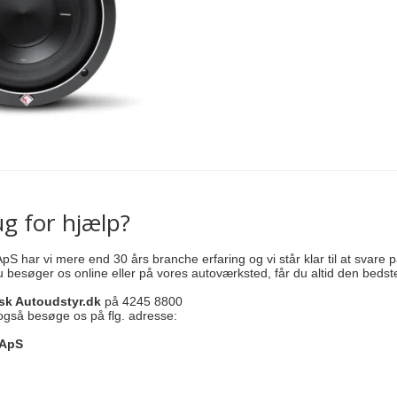
Nødberedsk
Toyota
Pinol
Audi
Audi
Fiat
Tilbehør
BMW
BMW
VW
Sædevarme
Snekæder
Batterier
Vindafvisere
Lygter
Marine
Spejl cover
Forstærkere
Baglygter
Forstærkere
Alpine
Forlygter
Radio
Audison
Tågelygter
Højtalere
Hertz
Rockford Fo
ug for hjælp?
pS har vi mere end 30 års branche erfaring og vi står klar til at svare på
 besøger os online eller på vores autoværksted, får du altid den bedst
sk Autoudstyr.dk
på 4245 8800
 også besøge os på flg. adresse:
Centerringe
 ApS
Lydpakker
Ratstyring
Audi
Alfa