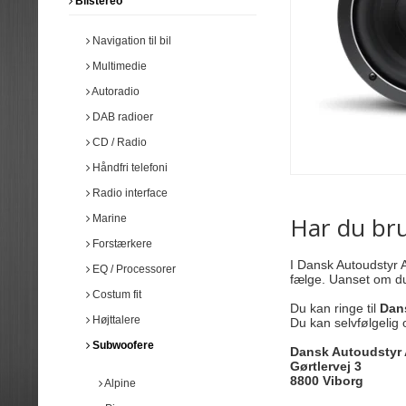
Bilstereo
Racoon
Honda
Opel
Audi
BMW
Hyundai
Peugeot
BMW
Ford
Navigation til bil
Kia
Skoda
Peugeot
VW
Sædebeskytter
Viskerblade
Mazda
VW
Bilmåtter
Permanent baglys
Multimedie
Tips & Tricks
Mercedes
Mercedes
Universal
Autoradio
Opel
Gummimåtter
Generelt bilpleje
Mini
VW
DAB radioer
Håndfri telefoni
Polerguide - Håndpolering
Nissan
Diverse styling
Radio interface
Lys & Lygter
Seat
Opel
CD / Radio
Peugeot
Advarselslys
Håndfri telefoni
Renault
Fjernlys
Seat
Radio interface
Skoda
Har du br
Marine
Suzuki
Forstærkere
Toyota
I Dansk Autoudstyr A
Volvo
EQ / Processorer
fælge. Uanset om du
VW
Costum fit
Tilbehør til gevindundervogne
Du kan ringe til
Dan
Højttalere
Du kan selvfølgelig
Reservedele
Subwoofere
Bremsekaliber maling
Låsebolte
Dansk Autoudstyr
Gørtlervej 3
Højttalere
Subwoofere
8800 Viborg
Alpine
Alpine
Alpine