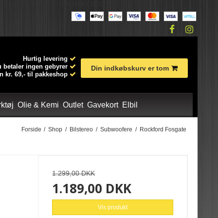
'); gtag('config', 'G-BN2R00GF22'); }
Hurtig levering
 betaler ingen gebyrer
Din indkøbskurv er tom
n kr. 69,- til pakkeshop
ktøj
Olie & Kemi
Outlet
Gavekort
Elbil
Forside
/
Shop
/
Bilstereo
/
Subwoofere
/
Rockford Fosgate
je
æt
ervoolie
Glas
Body kit
Tilbehør til undervogn
CD / Radio
Tracking/Alarm
Udstødning til bil
Diverse transportudstyr
Kølervæske
Udvendig tilbehør
BMW
DEFA
Bananmanifold
Spray
Golf 7
Udstødningssæt
 bagkofanger
1.299,00 DKK
1.189,00 DKK
Autoglym Professional
Dæk og fælg Pleje
Diverse
Vis produkt
Indvendig pleje
Tagspoiler