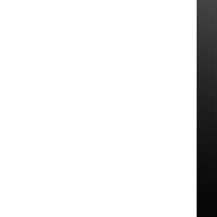
FM antenner
Kabler / Antenneadapter
Bakkamera
Bakkamera Universal
Bilspecifik Bakkamera - Personbiler
Stoplygte-kameraer
Trådløs Bakkamera
Bakspejlsskærm og kamera -
komplet sæt
Tilbehør til bakkamera
Dash cam
Monteringssæt
Audi
BMW
Chevrolet
Citroën
Fiat
Ford