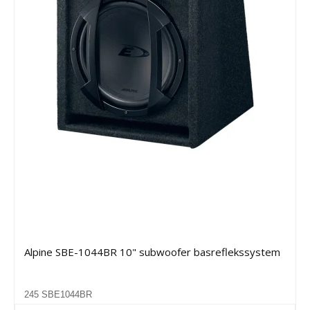
Alpine SBE-1044BR 10" subwoofer basreflekssystem
245 SBE1044BR