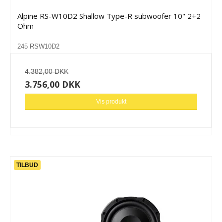
Alpine RS-W10D2 Shallow Type-R subwoofer 10" 2+2
Ohm
245 RSW10D2
4.382,00 DKK
3.756,00 DKK
Vis produkt
TILBUD