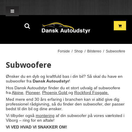
window.dataLayer = window.dataLayer || []; function gtag()
{dataLayer.push(arguments);} gtag('js', new Date()); gtag('config', 'G-
2TH7GD1GME'); gtag('config', 'G-BN2R00GF22'); }
Forside
/
Shop
/
Bilstereo
/
Subwoofere
Subwoofere
Ønsker du en dyb og kraftfuld bas i din bil? Så skal du have en
subwoofer fra
Dansk Autoudstyr
!
Hos Dansk Autoudstyr finder du et stort udvalg af subwoofere
fra
Alpine
,
Pioneer
,
Phoenix Gold
og
Rockford Fosgate.
Med mere end 30 års erfaring i branchen kan vi altid give dig
professionel rådgivning, så du finder den subwoofer, der passer
bedst til din bil og dine ønsker.
Vi tilbyder også
montering
af din subwoofer på vores værksted i
Viborg – ring for en aftale!
VI VED HVAD VI SNAKKER OM!