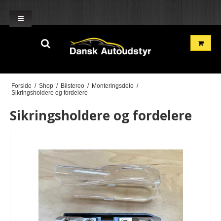
window.dataLayer = window.dataLayer || []; function gtag()
{dataLayer.push(arguments);} gtag('js', new Date()); gtag('config', 'G-
2TH7GD1GME'); gtag('config', 'G-BN2R00GF22'); }
Forside
/
Shop
/
Bilstereo
/
Monteringsdele
/
Sikringsholdere og fordelere
Sikringsholdere og fordelere