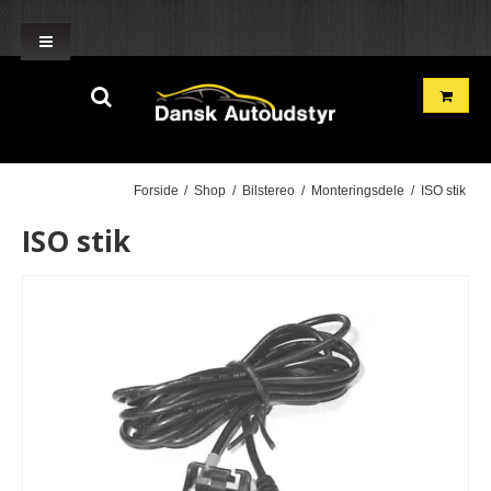
window.dataLayer = window.dataLayer || []; function gtag()
{dataLayer.push(arguments);} gtag('js', new Date()); gtag('config', 'G-
2TH7GD1GME'); gtag('config', 'G-BN2R00GF22'); }
Forside
/
Shop
/
Bilstereo
/
Monteringsdele
/
ISO stik
ISO stik