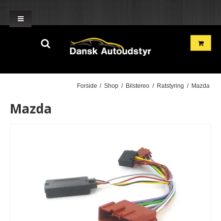
window.dataLayer = window.dataLayer || []; function gtag()
{dataLayer.push(arguments);} gtag('js', new Date()); gtag('config', 'G-
2TH7GD1GME'); gtag('config', 'G-BN2R00GF22'); }
Forside
/
Shop
/
Bilstereo
/
Ratstyring
/
Mazda
Mazda