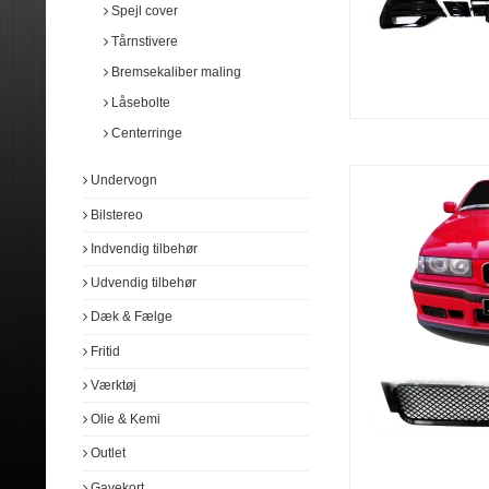
Spejl cover
Audison
Pioneer
Hertz
Audison
Tårnstivere
Rockford Fosgate
Rockford Fosgate
Bremsekaliber maling
Phoenix Gold
Phoenix Gold
Låsebolte
Centerringe
Undervogn
Bilstereo
Indvendig tilbehør
Udvendig tilbehør
Dæk & Fælge
Fritid
Værktøj
Olie & Kemi
Outlet
Gavekort