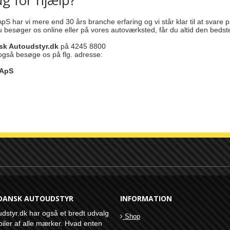
ug for hjælp?
pS har vi mere end 30 års branche erfaring og vi står klar til at svare på
 besøger os online eller på vores autoværksted, får du altid den bedst
sk Autoudstyr.dk
på 4245 8800
 også besøge os på flg. adresse:
 ApS
DANSK AUTOUDSTYR
INFORMATION
dstyr.dk har også et bredt udvalg
Shop
l biler af alle mærker. Hvad enten