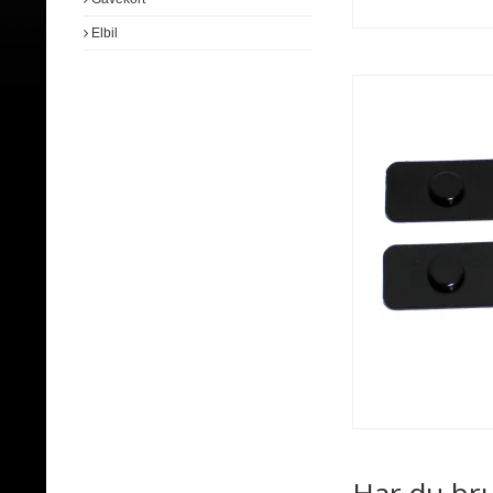
Elbil
Monteringsdele
Diverse tilbehør
Kabler
Fjernbetjeninger
T-kabel
ISO stik
Sikringer
Polsko