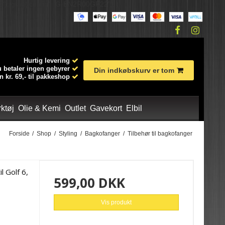
'); gtag('config', 'G-BN2R00GF22'); }
Hurtig levering
 betaler ingen gebyrer
Din indkøbskurv er tom
n kr. 69,- til pakkeshop
ktøj
Olie & Kemi
Outlet
Gavekort
Elbil
Forside
/
Shop
/
Styling
/
Bagkofanger
/
Tilbehør til bagkofanger
je
æt
ervoolie
Glas
Body kit
Tilbehør til undervogn
CD / Radio
Tracking/Alarm
Udstødning til bil
Diverse transportudstyr
Kølervæske
Udvendig tilbehør
BMW
DEFA
Bananmanifold
Spray
Golf 7
Udstødningssæt
l Golf 6,
 bagkofanger
599,00 DKK
Autoglym Professional
Vis produkt
Dæk og fælg Pleje
Diverse
Indvendig pleje
Tagspoiler