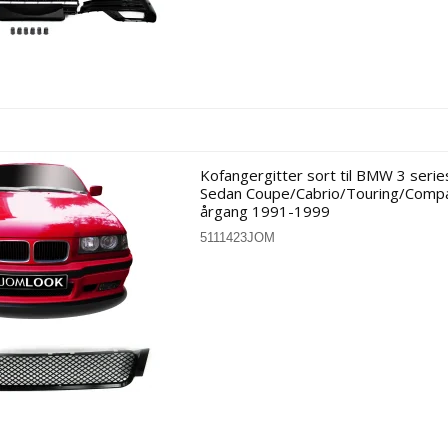
Citroen
Audi
Fiat
BMW
Ford
Citroen
Peugeot
Fiat
VW
Ford
Mercedes
Honda
Hyundai
Jaguar
Kofangergitter sort til BMW 3 seri
Kia
Sedan Coupe/Cabrio/Touring/Compa
Mazda
årgang 1991-1999
Mercedes
Nissan
5111423JOM
Opel
Peugeot
Porsche
Renault
SAAB
Seat
Skoda
Subaru
Suzuki
Toyota