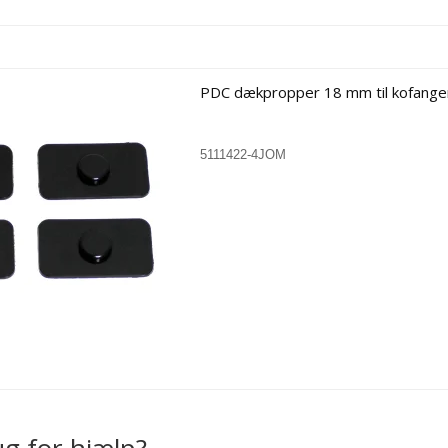
VW
Interface kab
PDC dækpropper 18 mm til kofanger
5111422-4JOM
Apple CarPlay / Android Auto
Trådløs