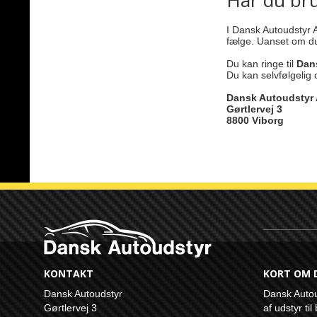
Har du br
Kondensatorer
Sikringsholdere og fordelere
I Dansk Autoudstyr A
fælge. Uanset om du
Konverter
Start/stop moduler
Du kan ringe til
Dan
Subwoofergrill
Du kan selvfølgelig
Højtalergrill
Dansk Autoudstyr
Højtaler rammer
Gørtlervej 3
Højtaler adapter stik
8800 Viborg
Radiorammer
Dæmpningsmateriale
Beklædningsfilt
Højtaler kabinet Tomme
Sub kasser Tomme
Ringterminaler
Kabelsko
KONTAKT
KORT OM 
Dansk Autoudstyr
Dansk Autou
Gørtlervej 3
af udstyr ti