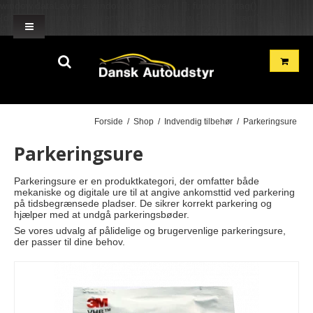
window.dataLayer = window.dataLayer || []; function gtag()
{dataLayer.push(arguments);} gtag('js', new Date()); gtag('config', 'G-
2TH7GD1GME'); gtag('config', 'G-BN2R00GF22'); }
Forside
/
Shop
/
Indvendig tilbehør
/
Parkeringsure
Parkeringsure
Parkeringsure er en produktkategori, der omfatter både
mekaniske og digitale ure til at angive ankomsttid ved parkering
på tidsbegrænsede pladser. De sikrer korrekt parkering og
hjælper med at undgå parkeringsbøder.
Se vores udvalg af pålidelige og brugervenlige parkeringsure,
der passer til dine behov.