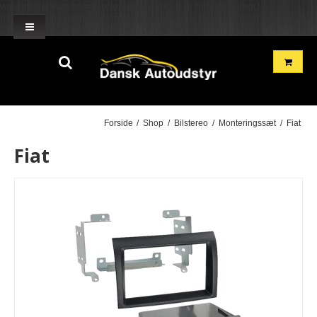
window.dataLayer = window.dataLayer || []; function gtag()
{dataLayer.push(arguments);} gtag('js', new Date()); gtag('config', 'G-
2TH7GD1GME'); gtag('config', 'G-BN2R00GF22'); }
Forside
/
Shop
/
Bilstereo
/
Monteringssæt
/
Fiat
Fiat