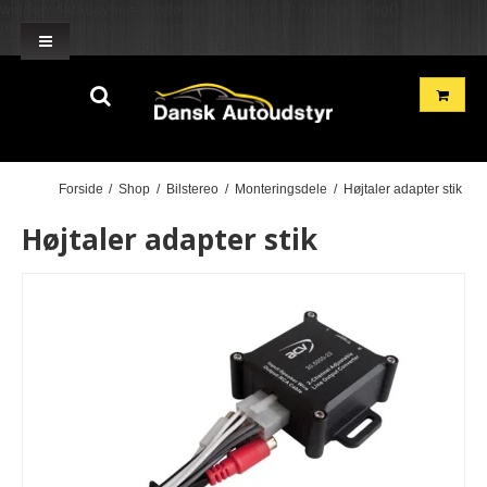
window.dataLayer = window.dataLayer || []; function gtag()
{dataLayer.push(arguments);} gtag('js', new Date()); gtag('config', 'G-
2TH7GD1GME'); gtag('config', 'G-BN2R00GF22'); }
Forside
/
Shop
/
Bilstereo
/
Monteringsdele
/
Højtaler adapter stik
Højtaler adapter stik